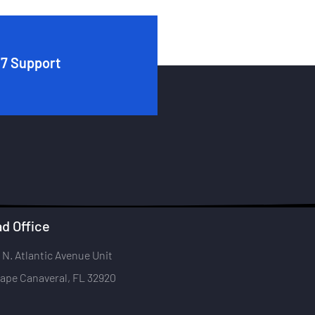
7 Support
d Office
 N. Atlantic Avenue Unit
ape Canaveral, FL 32920