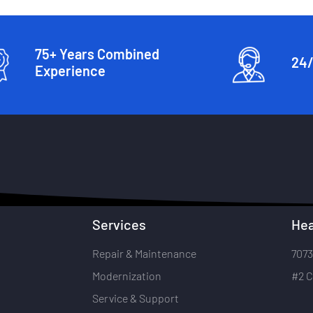
75+ Years Combined
24/
Experience
Services
Hea
Repair & Maintenance
7073
Modernization
#2 C
Service & Support